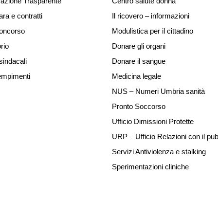
azione Trasparente
Centro salute donna
ara e contratti
Il ricovero – informazioni
concorso
Modulistica per il cittadino
rio
Donare gli organi
sindacali
Donare il sangue
mpimenti
Medicina legale
NUS – Numeri Umbria sanità
Pronto Soccorso
Ufficio Dimissioni Protette
URP – Ufficio Relazioni con il pub
Servizi Antiviolenza e stalking
Sperimentazioni cliniche