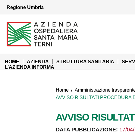
Vai ai contenuti
Regione Umbria
Vai al menu di navigazione
Vai al footer
Azienda Ospedaliera Santa Maria di Terni
Sito Istituzionale
HOME
AZIENDA
STRUTTURA SANITARIA
SERV
L’AZIENDA INFORMA
Home
/
Amministrazione trasparent
AVVISO RISULTATI PROCEDURA 
AVVISO RISULTA
DATA PUBBLICAZIONE:
17/04