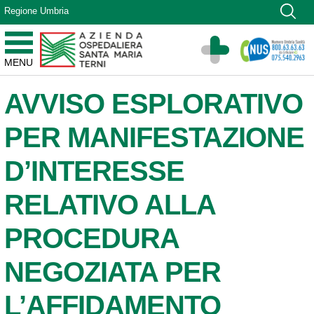
Vai ai contenuti
Regione Umbria
Vai al menu di navigazione
Vai al footer
Azienda Ospedaliera Santa Maria di Terni
MENU
Sito Istituzionale
AVVISO ESPLORATIVO
PER MANIFESTAZIONE
D’INTERESSE
RELATIVO ALLA
PROCEDURA
NEGOZIATA PER
L’AFFIDAMENTO