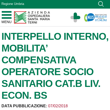
Vai ai contenuti
Regione Umbria
Vai al menu di navigazione
Vai al footer
Azienda Ospedaliera Santa Maria di Terni
MENU
Sito Istituzionale
INTERPELLO INTERNO,
MOBILITA’
COMPENSATIVA
OPERATORE SOCIO
SANITARIO CAT.B LIV.
ECON. BS
DATA PUBBLICAZIONE:
07/02/2018