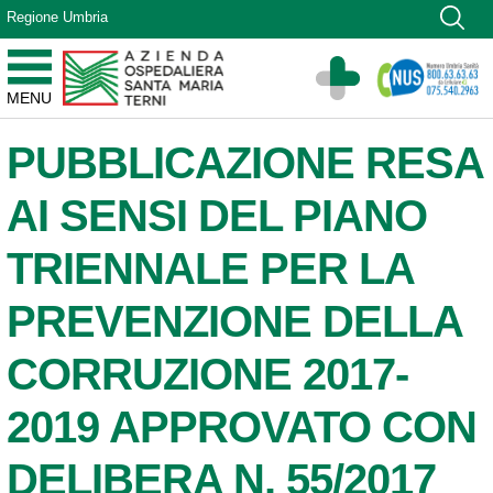
Vai ai contenuti
Regione Umbria
Vai al menu di navigazione
Vai al footer
Azienda Ospedaliera Santa Maria di Terni
MENU
Sito Istituzionale
PUBBLICAZIONE RESA
AI SENSI DEL PIANO
TRIENNALE PER LA
PREVENZIONE DELLA
CORRUZIONE 2017-
2019 APPROVATO CON
DELIBERA N. 55/2017