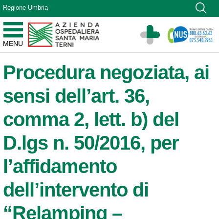
Vai ai contenuti
Regione Umbria
Vai al menu di navigazione
Vai al footer
Azienda Ospedaliera Santa Maria di Terni
MENU
Sito Istituzionale
Procedura negoziata, ai
sensi dell’art. 36,
comma 2, lett. b) del
D.lgs n. 50/2016, per
l’affidamento
dell’intervento di
“Relamping –