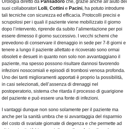
Urologia diretto da
Pansadoro
che, grazie anche all’aiuto dei
suoi collaboratori
Lolli
,
Cottini
e
Pacini
, ha potuto introdurre
tali tecniche con sicurezza ed efficacia. Protocolli precisi e
scrupolosi per i quali il paziente viene mobilizzato il giorno
dopo l’intervento, riprende da subito l’alimentazione per poi
essere dimesso il giorno successivo. I vecchi schemi che
prevedono di conservare il drenaggio in sede per 7-8 giorni e
tenere a lungo il paziente allettato e ricoverato sono ormai
obsoleti e desueti in quanto non solo non avvantaggiano il
paziente, ma spesso possono risultare dannosi favorendo
infezioni nosocomiali e episodi di trombosi venosa profonda.
Uno dei tanti miglioramenti apportati è proprio la possibilità,
in casi selezionati, dell’assenza di drenaggi nel
postoperatorio, sistema che ritarda il processo di guarigione
del paziente e può essere una fonte di infezioni.
I vantaggi dunque non sono solamente per il paziente ma
anche per la sanità umbra che si avvantaggia del risparmio
del costo di svariate giornate di degenza e che permette ad