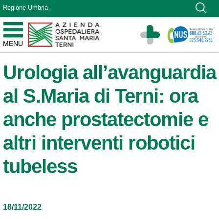
Vai ai contenuti
Regione Umbria
Vai al menu di navigazione
Vai al footer
Azienda Ospedaliera Santa Maria di Terni
MENU
Sito Istituzionale
Urologia all’avanguardia
al S.Maria di Terni: ora
anche prostatectomie e
altri interventi robotici
tubeless
18/11/2022