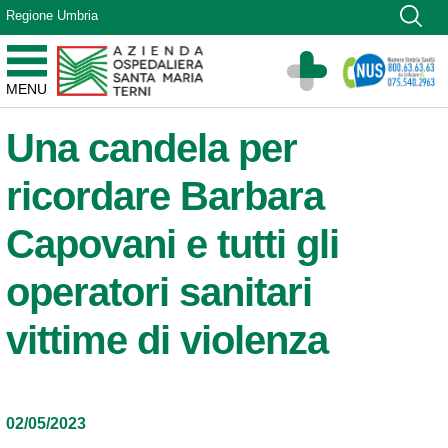
Vai ai contenuti
Regione Umbria
Vai al menu di navigazione
Vai al footer
Azienda Ospedaliera Santa Maria di Terni
MENU
Sito Istituzionale
Una candela per
ricordare Barbara
Capovani e tutti gli
operatori sanitari
vittime di violenza
02/05/2023