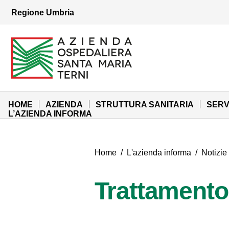
Vai ai contenuti
Regione Umbria
Vai al menu di navigazione
Vai al footer
Azienda Ospedaliera Santa Maria di Terni
Sito Istituzionale
HOME
AZIENDA
STRUTTURA SANITARIA
SERV
L’AZIENDA INFORMA
Home
/
L'azienda informa
/
Notizie
Trattamento