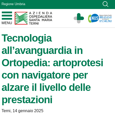
Vai ai contenuti
Regione Umbria
Vai al menu di navigazione
Vai al footer
Azienda Ospedaliera Santa Maria di Terni
MENU
Sito Istituzionale
Tecnologia
all’avanguardia in
Ortopedia: artoprotesi
con navigatore per
alzare il livello delle
prestazioni
Terni, 14 gennaio 2025