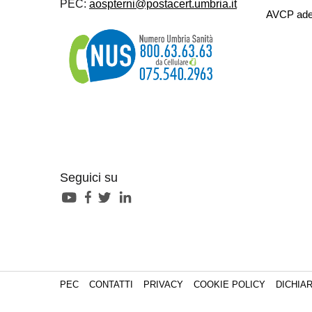
PEC:
aospterni@postacert.umbria.it
AVCP ade
Seguici su
PEC
CONTATTI
PRIVACY
COOKIE POLICY
DICHIAR