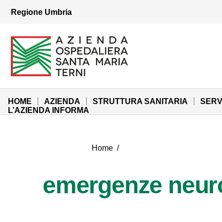
Vai ai contenuti
Regione Umbria
Vai al menu di navigazione
Vai al footer
Azienda Ospedaliera Santa Maria di Terni
Sito Istituzionale
HOME
AZIENDA
STRUTTURA SANITARIA
SERV
L’AZIENDA INFORMA
Home
/
emergenze neur