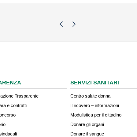
Pagina precedente
Pagina successiva
ARENZA
SERVIZI SANITARI
azione Trasparente
Centro salute donna
ara e contratti
Il ricovero – informazioni
concorso
Modulistica per il cittadino
rio
Donare gli organi
sindacali
Donare il sangue