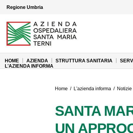
Vai ai contenuti
Regione Umbria
Vai al menu di navigazione
Vai al footer
Azienda Ospedaliera Santa Maria di Terni
Sito Istituzionale
HOME
AZIENDA
STRUTTURA SANITARIA
SERV
L’AZIENDA INFORMA
Home
/
L'azienda informa
/
Notizie
SANTA MARI
UN APPRO