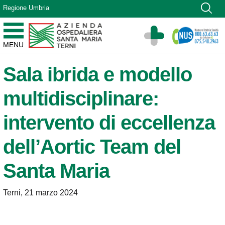
Vai ai contenuti
Regione Umbria
Vai al menu di navigazione
Vai al footer
Azienda Ospedaliera Santa Maria di Terni
MENU
Sito Istituzionale
Sala ibrida e modello
multidisciplinare:
intervento di eccellenza
dell’Aortic Team del
Santa Maria
Terni, 21 marzo 2024