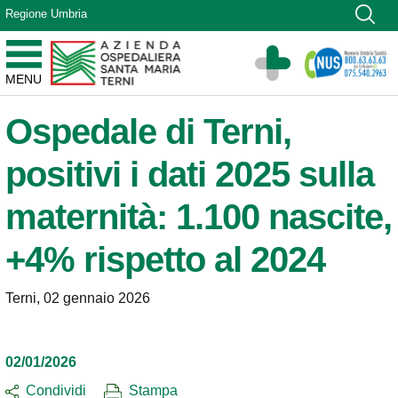
Vai ai contenuti
Regione Umbria
Vai al menu di navigazione
Vai al footer
Azienda Ospedaliera Santa Maria di Terni
MENU
Sito Istituzionale
Ospedale di Terni,
positivi i dati 2025 sulla
maternità: 1.100 nascite,
+4% rispetto al 2024
Terni, 02 gennaio 2026
02/01/2026
Condividi
Stampa