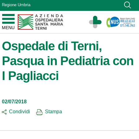
Vai ai contenuti
Regione Umbria
Vai al menu di navigazione
Vai al footer
Azienda Ospedaliera Santa Maria di Terni
MENU
Sito Istituzionale
Ospedale di Terni,
Pasqua in Pediatria con
I Pagliacci
02/07/2018
Condividi
Stampa