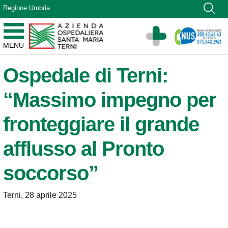
Vai ai contenuti
Regione Umbria
Vai al menu di navigazione
Vai al footer
Azienda Ospedaliera Santa Maria di Terni
MENU
Sito Istituzionale
Ospedale di Terni:
“Massimo impegno per
fronteggiare il grande
afflusso al Pronto
soccorso”
Terni, 28 aprile 2025