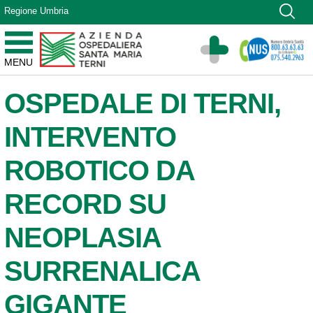
Vai ai contenuti
Regione Umbria
Vai al menu di navigazione
Vai al footer
Azienda Ospedaliera Santa Maria di Terni
MENU
Sito Istituzionale
OSPEDALE DI TERNI,
INTERVENTO
ROBOTICO DA
RECORD SU
NEOPLASIA
SURRENALICA
GIGANTE