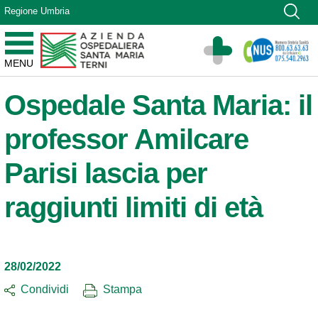
Vai ai contenuti
Regione Umbria
Vai al menu di navigazione
Vai al footer
Azienda Ospedaliera Santa Maria di Terni
MENU
Sito Istituzionale
Ospedale Santa Maria: il
professor Amilcare
Parisi lascia per
raggiunti limiti di età
28/02/2022
Condividi
Stampa