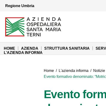
Vai ai contenuti
Regione Umbria
Vai al menu di navigazione
Vai al footer
Azienda Ospedaliera Santa Maria di Terni
Sito Istituzionale
HOME
AZIENDA
STRUTTURA SANITARIA
SERV
L’AZIENDA INFORMA
Home
/
L'azienda informa
/
Notizie
Evento formativo denominato: “Motrici
Evento form