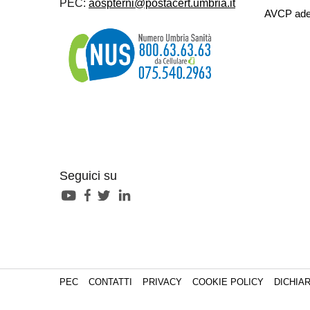
PEC:
aospterni@postacert.umbria.it
AVCP ade
Seguici su
PEC
CONTATTI
PRIVACY
COOKIE POLICY
DICHIAR