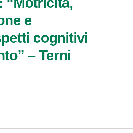
 “Motricità,
ione e
petti cognitivi
to” – Terni