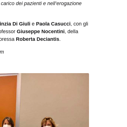
n carico dei pazienti e nell’erogazione
inzia Di Giuli
e
Paola Casucci
, con gli
rofessor
Giuseppe Nocentini
, della
toressa
Roberta Deciantis
.
om