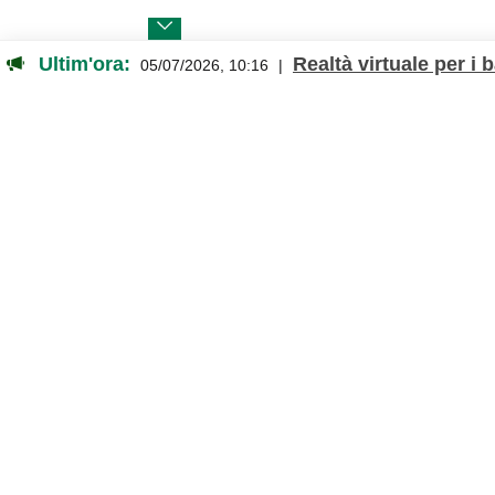
Ultim'ora:
Realtà virtuale per i 
05/07/2026, 10:16
|