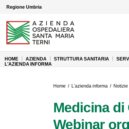
Vai ai contenuti
Regione Umbria
Vai al menu di navigazione
Vai al footer
Azienda Ospedaliera Santa Maria di Terni
Sito Istituzionale
HOME
AZIENDA
STRUTTURA SANITARIA
SERV
L’AZIENDA INFORMA
Home
/
L'azienda informa
/
Notizie
Medicina di
Webinar org