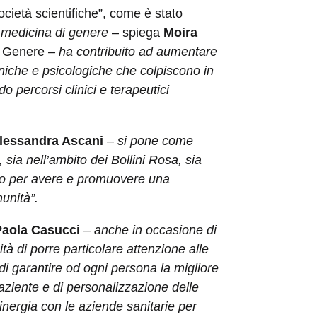
ocietà scientifiche”, come è stato
a medicina di genere
– spiega
Moira
di Genere
– ha contribuito ad aumentare
ganiche e psicologiche che colpiscono in
 percorsi clinici e terapeutici
lessandra Ascani
–
si pone come
 sia nell’ambito dei Bollini Rosa, sia
tutto per avere e promuovere una
munità”.
Paola Casucci
–
anche in occasione di
à di porre particolare attenzione alle
 di garantire od ogni persona la migliore
paziente e di personalizzazione delle
sinergia con le aziende sanitarie per