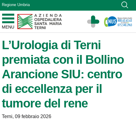
Vai ai contenuti
Regione Umbria
Vai al menu di navigazione
Vai al footer
Azienda Ospedaliera Santa Maria di Terni
MENU
Sito Istituzionale
L’Urologia di Terni
premiata con il Bollino
Arancione SIU: centro
di eccellenza per il
tumore del rene
Terni, 09 febbraio 2026