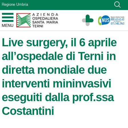
Vai ai contenuti
Regione Umbria
Vai al menu di navigazione
Vai al footer
Azienda Ospedaliera Santa Maria di Terni
MENU
Sito Istituzionale
Live surgery, il 6 aprile
all’ospedale di Terni in
diretta mondiale due
interventi mininvasivi
eseguiti dalla prof.ssa
Costantini