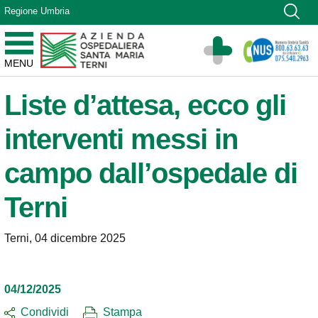
Vai ai contenuti
Regione Umbria
Vai al menu di navigazione
Vai al footer
Azienda Ospedaliera Santa Maria di Terni
MENU
Sito Istituzionale
Liste d’attesa, ecco gli
interventi messi in
campo dall’ospedale di
Terni
Terni, 04 dicembre 2025
04/12/2025
Condividi
Stampa