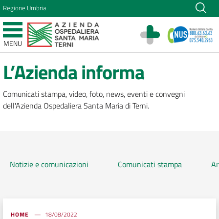
Vai ai contenuti
Regione Umbria
Vai al menu di navigazione
Vai al footer
Azienda Ospedaliera Santa Maria di Terni
MENU
Sito Istituzionale
L’Azienda informa
Comunicati stampa, video, foto, news, eventi e convegni
dell'Azienda Ospedaliera Santa Maria di Terni.
Notizie e comunicazioni
Comunicati stampa
Ar
HOME
18/08/2022