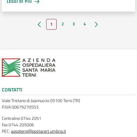
LEGGI DI PIÙ
Pagina precedente
Pagina successiva
2
3
4
1
CONTATTI
Viale Tristano di Joannuccio 05100 Terni (TR)
P.IVA 00679270553
Centralino 0744 2051
Fax 0744 205006
PEC:
aospterni@postacert.umbria.it