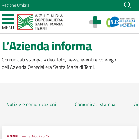
Vai ai contenuti
Regione Umbria
Vai al menu di navigazione
Vai al footer
Azienda Ospedaliera Santa Maria di Terni
MENU
Sito Istituzionale
L’Azienda informa
Comunicati stampa, video, foto, news, eventi e convegni
dell'Azienda Ospedaliera Santa Maria di Terni.
Notizie e comunicazioni
Comunicati stampa
Ar
HOME
30/07/2026