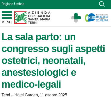
Vai ai contenuti
Regione Umbria
Vai al menu di navigazione
Vai al footer
Azienda Ospedaliera Santa Maria di Terni
MENU
Sito Istituzionale
La sala parto: un
congresso sugli aspetti
ostetrici, neonatali,
anestesiologici e
medico-legali
Terni – Hotel Garden, 11 ottobre 2025