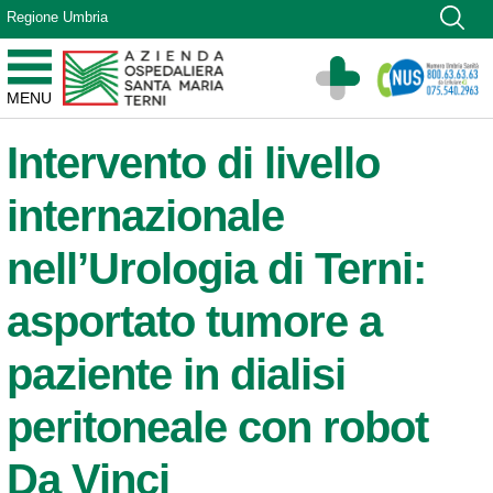
Vai ai contenuti
Regione Umbria
Vai al menu di navigazione
Vai al footer
Azienda Ospedaliera Santa Maria di Terni
MENU
Sito Istituzionale
Intervento di livello
internazionale
nell’Urologia di Terni:
asportato tumore a
paziente in dialisi
peritoneale con robot
Da Vinci