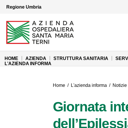
Vai ai contenuti
Regione Umbria
Vai al menu di navigazione
Vai al footer
Azienda Ospedaliera Santa Maria di Terni
Sito Istituzionale
HOME
AZIENDA
STRUTTURA SANITARIA
SERV
L’AZIENDA INFORMA
Home
/
L'azienda informa
/
Notizie
Giornata int
dell’Epiless