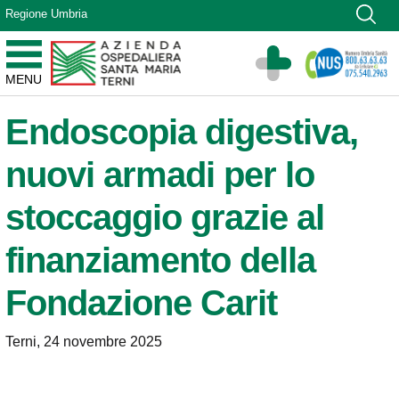
Vai ai contenuti
Regione Umbria
Vai al menu di navigazione
Vai al footer
Azienda Ospedaliera Santa Maria di Terni
MENU
Sito Istituzionale
Endoscopia digestiva,
nuovi armadi per lo
stoccaggio grazie al
finanziamento della
Fondazione Carit
Terni, 24 novembre 2025