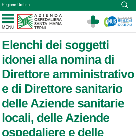
Vai ai contenuti
Regione Umbria
Vai al menu di navigazione
Vai al footer
Azienda Ospedaliera Santa Maria di Terni
MENU
Sito Istituzionale
Elenchi dei soggetti
idonei alla nomina di
Direttore amministrativo
e di Direttore sanitario
delle Aziende sanitarie
locali, delle Aziende
ospedaliere e delle