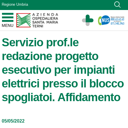
Vai ai contenuti
Regione Umbria
Vai al menu di navigazione
Vai al footer
Azienda Ospedaliera Santa Maria di Terni
MENU
Sito Istituzionale
Servizio prof.le
redazione progetto
esecutivo per impianti
elettrici presso il blocco
spogliatoi. Affidamento
05/05/2022