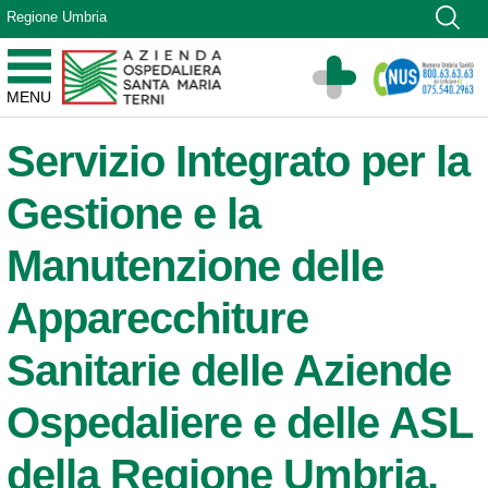
Vai ai contenuti
Regione Umbria
Vai al menu di navigazione
Vai al footer
Azienda Ospedaliera Santa Maria di Terni
MENU
Sito Istituzionale
Servizio Integrato per la
Gestione e la
Manutenzione delle
Apparecchiture
Sanitarie delle Aziende
Ospedaliere e delle ASL
della Regione Umbria.