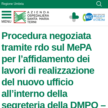
Vai ai contenuti
Regione Umbria
Vai al menu di navigazione
Vai al footer
Azienda Ospedaliera Santa Maria di Terni
MENU
Sito Istituzionale
Procedura negoziata
tramite rdo sul MePA
per l’affidamento dei
lavori di realizzazione
del nuovo ufficio
all’interno della
segreteria della DMPO –