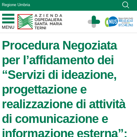
Vai ai contenuti
Regione Umbria
Vai al menu di navigazione
Vai al footer
Azienda Ospedaliera Santa Maria di Terni
MENU
Sito Istituzionale
Procedura Negoziata
per l’affidamento dei
“Servizi di ideazione,
progettazione e
realizzazione di attività
di comunicazione e
informazione esterna”;