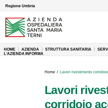
Vai ai contenuti
Regione Umbria
Vai al menu di navigazione
Vai al footer
Azienda Ospedaliera Santa Maria di Terni
Sito Istituzionale
HOME
AZIENDA
STRUTTURA SANITARIA
SERV
L’AZIENDA INFORMA
Home
/
Lavori rivestimento corridoi
Lavori rive
corridoio a