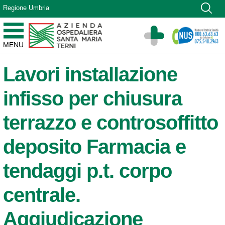
Vai ai contenuti
Regione Umbria
Vai al menu di navigazione
Vai al footer
Azienda Ospedaliera Santa Maria di Terni
MENU
Sito Istituzionale
Lavori installazione
infisso per chiusura
terrazzo e controsoffitto
deposito Farmacia e
tendaggi p.t. corpo
centrale.
Aggiudicazione