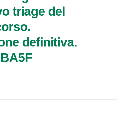
o triage del
orso.
ne definitiva.
2BA5F