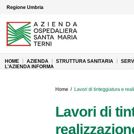
Vai ai contenuti
Regione Umbria
Vai al menu di navigazione
Vai al footer
Azienda Ospedaliera Santa Maria di Terni
Sito Istituzionale
HOME
AZIENDA
STRUTTURA SANITARIA
SERV
L’AZIENDA INFORMA
Home
/
Lavori di tinteggiatura e r
Lavori di ti
realizzazio