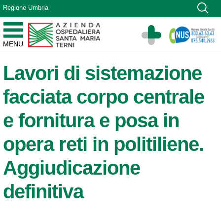
Vai ai contenuti
Regione Umbria
Vai al menu di navigazione
Vai al footer
Azienda Ospedaliera Santa Maria di Terni
MENU
Sito Istituzionale
Lavori di sistemazione
facciata corpo centrale
e fornitura e posa in
opera reti in politiliene.
Aggiudicazione
definitiva