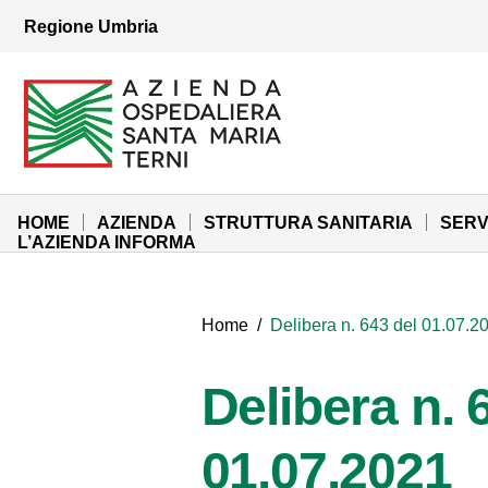
Vai ai contenuti
Regione Umbria
Vai al menu di navigazione
Vai al footer
Azienda Ospedaliera Santa Maria di Terni
Sito Istituzionale
HOME
AZIENDA
STRUTTURA SANITARIA
SERV
L’AZIENDA INFORMA
Home
/
Delibera n. 643 del 01.07.2
Delibera n. 
01.07.2021