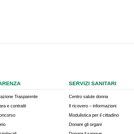
ARENZA
SERVIZI SANITARI
azione Trasparente
Centro salute donna
ara e contratti
Il ricovero – informazioni
concorso
Modulistica per il cittadino
rio
Donare gli organi
sindacali
Donare il sangue