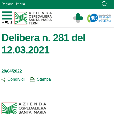
Vai ai contenuti
Regione Umbria
Vai al menu di navigazione
Vai al footer
Azienda Ospedaliera Santa Maria di Terni
MENU
Sito Istituzionale
Delibera n. 281 del
12.03.2021
29/04/2022
Condividi
Stampa