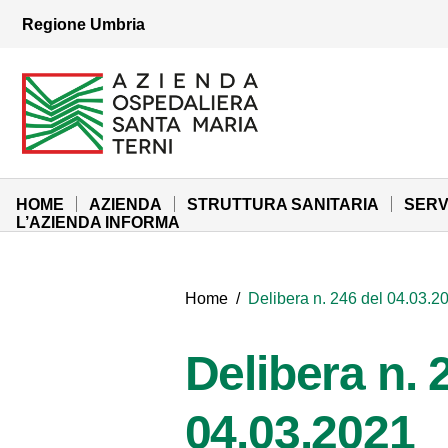
Vai ai contenuti
Regione Umbria
Vai al menu di navigazione
Vai al footer
Azienda Ospedaliera Santa Maria di Terni
Sito Istituzionale
HOME
AZIENDA
STRUTTURA SANITARIA
SERV
L’AZIENDA INFORMA
Home
/
Delibera n. 246 del 04.03.2
Delibera n. 
04.03.2021