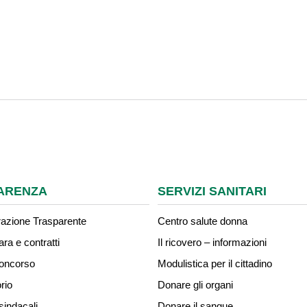
ARENZA
SERVIZI SANITARI
azione Trasparente
Centro salute donna
ara e contratti
Il ricovero – informazioni
concorso
Modulistica per il cittadino
rio
Donare gli organi
sindacali
Donare il sangue