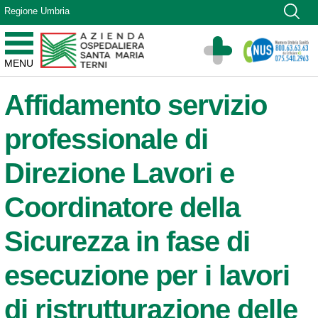
Vai ai contenuti
Regione Umbria
Vai al menu di navigazione
Vai al footer
Azienda Ospedaliera Santa Maria di Terni
MENU
Sito Istituzionale
Affidamento servizio
professionale di
Direzione Lavori e
Coordinatore della
Sicurezza in fase di
esecuzione per i lavori
di ristrutturazione delle