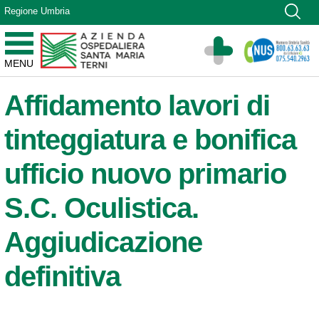
Vai ai contenuti
Regione Umbria
Vai al menu di navigazione
Vai al footer
Azienda Ospedaliera Santa Maria di Terni
MENU
Sito Istituzionale
Affidamento lavori di
tinteggiatura e bonifica
ufficio nuovo primario
S.C. Oculistica.
Aggiudicazione
definitiva