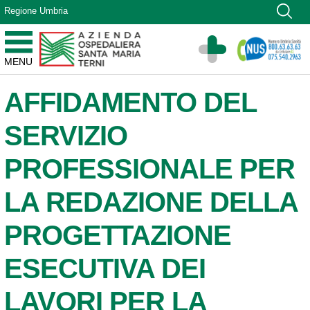
Vai ai contenuti
Regione Umbria
Vai al menu di navigazione
Vai al footer
Azienda Ospedaliera Santa Maria di Terni
MENU
Sito Istituzionale
AFFIDAMENTO DEL
SERVIZIO
PROFESSIONALE PER
LA REDAZIONE DELLA
PROGETTAZIONE
ESECUTIVA DEI
LAVORI PER LA