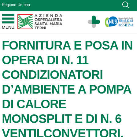
Vai ai contenuti
Regione Umbria
Vai al menu di navigazione
Vai al footer
Azienda Ospedaliera Santa Maria di Terni
MENU
Sito Istituzionale
FORNITURA E POSA IN
OPERA DI N. 11
CONDIZIONATORI
D’AMBIENTE A POMPA
DI CALORE
MONOSPLIT E DI N. 6
VENTILCONVETTORI.