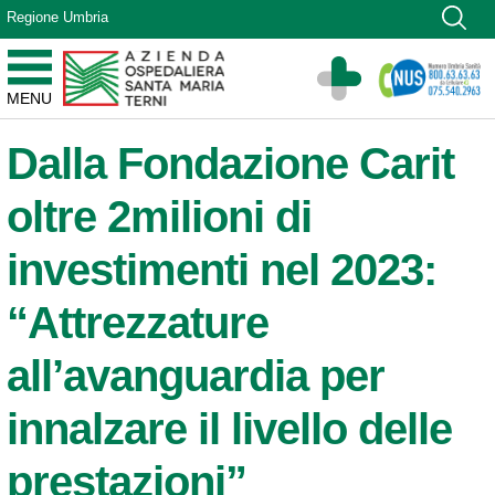
Vai ai contenuti
Regione Umbria
Vai al menu di navigazione
Vai al footer
Azienda Ospedaliera Santa Maria di Terni
MENU
Sito Istituzionale
Dalla Fondazione Carit
oltre 2milioni di
investimenti nel 2023:
“Attrezzature
all’avanguardia per
innalzare il livello delle
prestazioni”