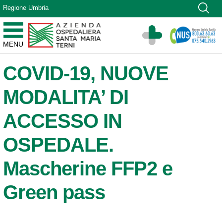
Vai ai contenuti
Regione Umbria
Vai al menu di navigazione
Vai al footer
Azienda Ospedaliera Santa Maria di Terni
MENU
Sito Istituzionale
COVID-19, NUOVE
MODALITA’ DI
ACCESSO IN
OSPEDALE.
Mascherine FFP2 e
Green pass