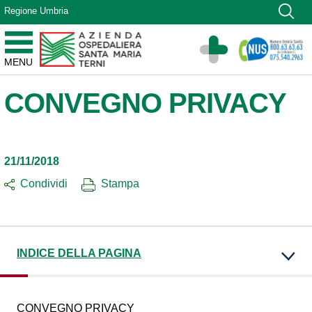
Vai ai contenuti
Regione Umbria
Vai al menu di navigazione
Vai al footer
Azienda Ospedaliera Santa Maria di Terni
MENU
Sito Istituzionale
CONVEGNO PRIVACY
21/11/2018
Condividi
Stampa
INDICE DELLA PAGINA
CONVEGNO PRIVACY