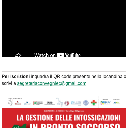
Per iscrizioni
inquadra il QR code presente nella locandina o
scrivi a
segreteriaconvegniec@gmail.com