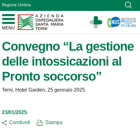
Vai ai contenuti
Regione Umbria
Vai al menu di navigazione
Vai al footer
Azienda Ospedaliera Santa Maria di Terni
MENU
Sito Istituzionale
Convegno “La gestione
delle intossicazioni al
Pronto soccorso”
Terni, Hotel Garden, 25 gennaio 2025
23/01/2025
Condividi
Stampa