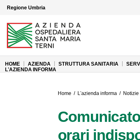
Vai ai contenuti
Regione Umbria
Vai al menu di navigazione
Vai al footer
Azienda Ospedaliera Santa Maria di Terni
Sito Istituzionale
HOME
AZIENDA
STRUTTURA SANITARIA
SERV
L’AZIENDA INFORMA
Home
/
L'azienda informa
/
Notizie
Comunicato
orari indispo