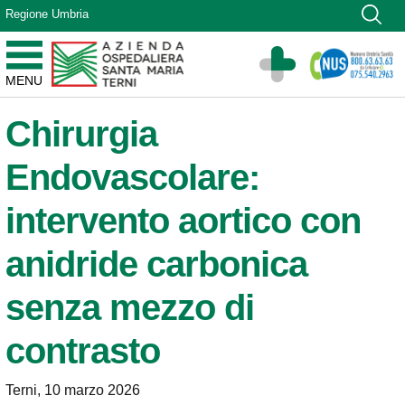
Vai ai contenuti
Regione Umbria
Vai al menu di navigazione
Vai al footer
Azienda Ospedaliera Santa Maria di Terni
MENU
Sito Istituzionale
Chirurgia
Endovascolare:
intervento aortico con
anidride carbonica
senza mezzo di
contrasto
Terni, 10 marzo 2026